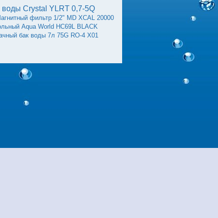
 воды Crystal YLRT 0,7-5Q
агнитный фильтр 1/2" MD XCAL 20000
ольный Aqua World HC69L BLACK
рачный бак воды 7л 75G RO-4 X01