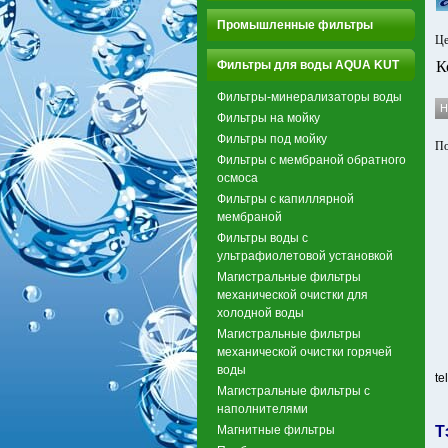
Промышленные фильтры
Це
Фильтры для воды AQUA KUT
К
Фильтры-минерализаторы воды
Фильтры на мойку
Фильтры под мойку
По
Фильтры с мембраной обратного
осмоса
Фильтры с капиллярной
мембраной
Фильтры воды с
ультрафиолетовой установкой
Магистральные фильтры
механической очистки для
холодной воды
Магистральные фильтры
механической очистки горячей
воды
te
Магистральные фильтры с
наполнителями
Магнитные фильтры
Т