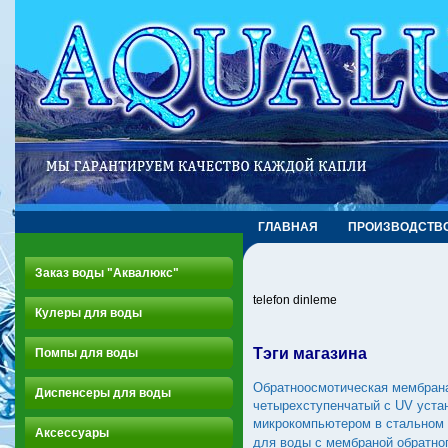
ГЛАВНАЯ
ПРОИЗВОДСТВ
Заказ воды "Аквалюкс"
telefon dinleme
Кулеры для воды
Тэги магазина
Помпы для воды
Обратноосмотическая мембран
Диспенсеры для воды
четырехступенчатый c UV уста
микрокомпьютером в стальном 
Аксессуары
для воды с мембраной обратно