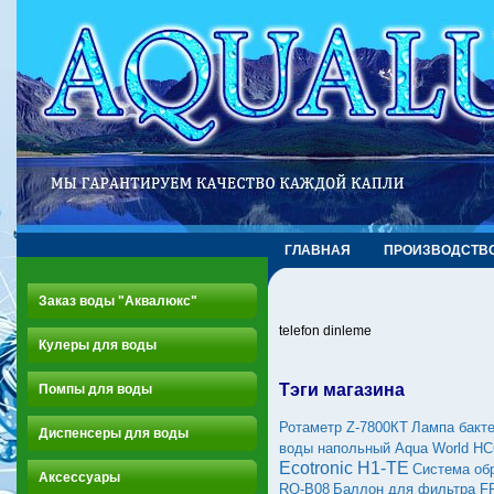
ГЛАВНАЯ
ПРОИЗВОДСТВ
Заказ воды "Аквалюкс"
telefon dinleme
Кулеры для воды
Тэги магазина
Помпы для воды
Ротаметр Z-7800КТ
Лампа бакте
Диспенсеры для воды
воды напольный Aqua World H
Ecotronic H1-ТE
Система обр
Аксессуары
RO-B08
Баллон для фильтра F