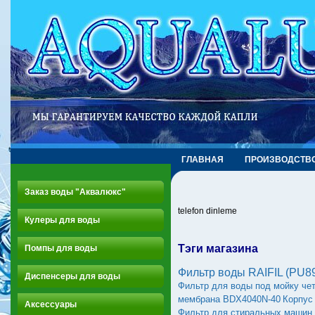
ГЛАВНАЯ
ПРОИЗВОДСТВ
Заказ воды "Аквалюкс"
telefon dinleme
Кулеры для воды
Тэги магазина
Помпы для воды
Фильтр воды RAIFIL (PU
Диспенсеры для воды
Фильтр для воды под мойку че
мембрана BDX4040N-40
Корпус
Аксессуары
Фильтр для стиральных машин 