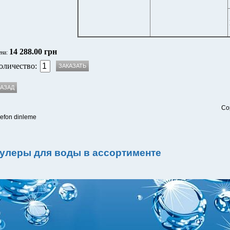
14 288.00 грн
на:
оличество:
Co
lefon dinleme
улеры для воды в ассортименте