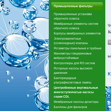
Промышленные фильтры
Промышленные установки
обратного осмоса
Мембранные элементы систем
Це
обратного осмоса
К
Корпусы мембранных элементов
Электромагнитные
(соленоидные) клапаны
Ротаметры панельные и трубные
Манометры глицериновые
te
виброустойчивые
Контроллеры для RO систем
Роторные насосы высокого
давления
К
Бактерицидные
ультрафиолетовые лампы
Центробежные вертикальные
многоступенчатые насосы
серии CDL
Мембранные насосы-дозаторы
Баллоны для фильтров