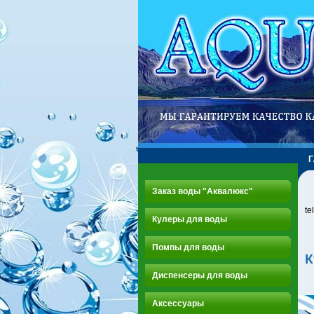
Заказ воды "Аквалюкс"
te
Кулеры для воды
Помпы для воды
К
Диспенсеры для воды
Аксессуары