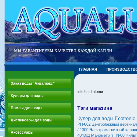
ГЛАВНАЯ
ПРОИЗВОДСТВ
Заказ воды "Аквалюкс"
telefon dinleme
Кулеры для воды
Тэги магазина
Помпы для воды
Кулер для воды Ecotronic
Диспенсеры для воды
PH-662
Центробежный вертикал
/ 1300
Электромагнитный клапа
Аксессуары
4040х1
Манометр YTN-60
Фильт