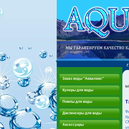
Заказ воды "Аквалюкс"
te
Кулеры для воды
Т
Помпы для воды
Ф
Диспенсеры для воды
б
С
Аксессуары
у