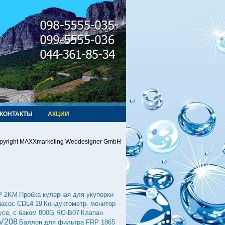
КОНТАКТЫ
АКЦИИ
pyright MAXXmarketing Webdesigner GmbH
FP-2KМ
Пробка кулерная для укупорки
насос CDL4-19
Кондуктометр- монитор
усе, с баком 800G RO-B07
Клапан
5V208
Баллон для фильтра FRP 1865