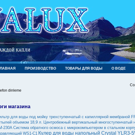
ГЛАВНАЯ
ПРОИЗВОДСТВО
ТОВАРЫ ДЛЯ ВОДЫ
О ВОДЕ
Co
lefon dinleme
эги магазина
ильтр для воды под мойку трехступенчатый с капиллярной мембраной 
утылей объемом 18,9 л.
Центробежный вертикальный многоступенчатый 
М-230А
Система обратного осмоса с микрокомпьютером в стальном корп
Кулер для воды напольный Crystal YLR3-
правляющий WS1-C1