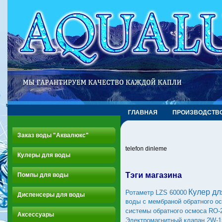
ГЛАВНАЯ
ПРОИЗВОДСТВ
Заказ воды "Аквалюкс"
telefon dinleme
Кулеры для воды
Тэги магазина
Помпы для воды
Кулер дл
Ротаметр LZS 60000
Диспенсеры для воды
воды с мембраной обратного о
системы обратного осмоса RO-
Аксессуары
Электромагнитный клапан 2W-