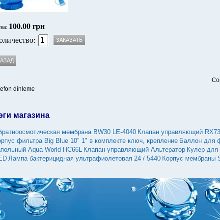
100.00 грн
на:
оличество:
Co
lefon dinleme
эги магазина
братноосмотическая мембрана BW30 LE-4040
Клапан управляющий RX73
рпус фильтра Вig Вlue 10" 1" в комплекте ключ, крепление
Баллон для 
апольный Aqua World HC66L
Клапан управляющий Альтератор
Кулер для
ED
Лампа бактерицидная ультрафиолетовая 24 / 5440
Корпус мембраны 