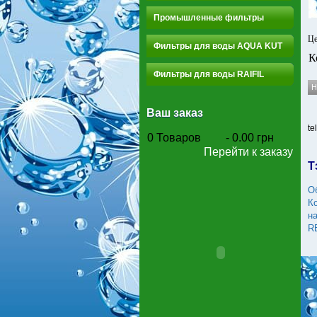
Промышленные фильтры
Це
Фильтры для воды AQUA KUT
К
Фильтры для воды RAIFIL
Ваш заказ
te
0
Товаров
-
0.00 грн
Перейти к заказу
Т
О
Ко
н
R