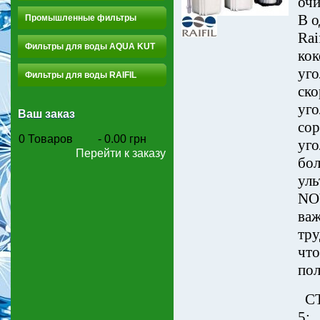
очи
В о
Промышленные фильтры
Rai
Фильтры для воды AQUA KUT
кок
уго
Фильтры для воды RAIFIL
ско
уго
Ваш заказ
сор
0
Товаров
-
0.00 грн
уго
Перейти к заказу
бол
уль
NOV
важ
тру
что
пол
СТ
5: