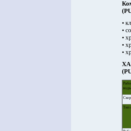
Ко
(P
• к
• с
• х
• х
• х
ХА
(P
Рабо
вод
Скор
Тип 