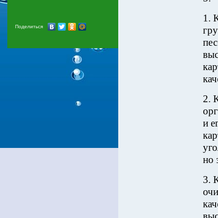
1. 
Поделиться
гру
пес
выс
кар
кач
2. 
орг
и е
кар
уго
но 
3. 
очи
кач
выс