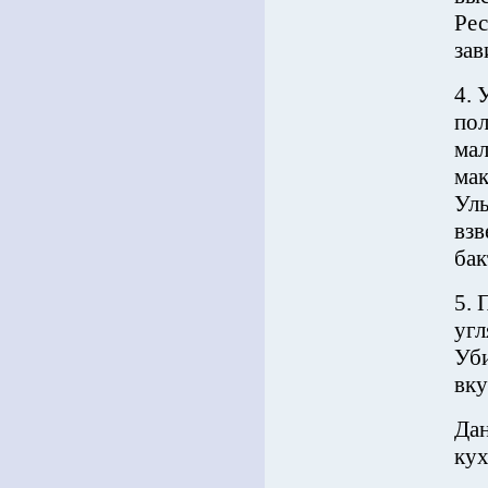
Рес
зав
4. 
пол
мал
мак
Уль
взв
бак
5. 
угл
Уби
вку
Дан
кух