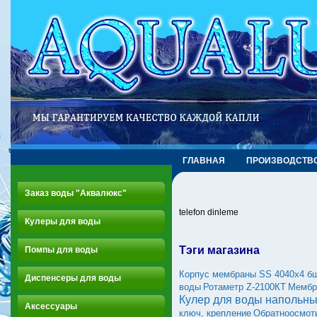
ГЛАВНАЯ
ПРОИЗВОДСТВ
Заказ воды "Аквалюкс"
telefon dinleme
Кулеры для воды
Тэги магазина
Помпы для воды
Корпус мембраны SS 4040х4 б
Диспенсеры для воды
воды
Ротаметр Z-2100КТ
Мембр
Кулер для воды напольны
Аксессуары
ключ, крепление
Обратноосмот