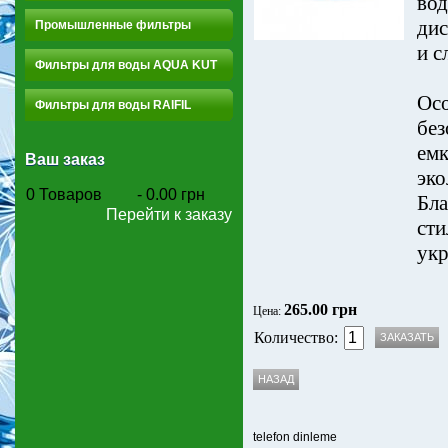
вод
дис
Промышленные фильтры
и с
Фильтры для воды AQUA KUT
Осо
Фильтры для воды RAIFIL
без
емк
Ваш заказ
эко
0
Товаров
-
0.00 грн
Бла
Перейти к заказу
сти
укр
265.00 грн
Цена:
Количество:
telefon dinleme