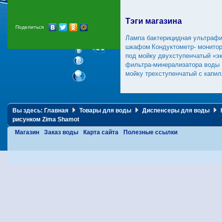
Тэги магазина
Поделиться
Лампа бактерицидная ультрафи
шкафом
Кондуктометр- монито
под мойку двухступенчатый «э
фильтра-минерализатора воды
мойку трехступенчатый с капи
Вы здесь:
Главная
Товары для воды
Диспенсеры для воды
рисунком Zima Shamot
Магазин
Заказ воды
Карта сайта
Полезные ссылки