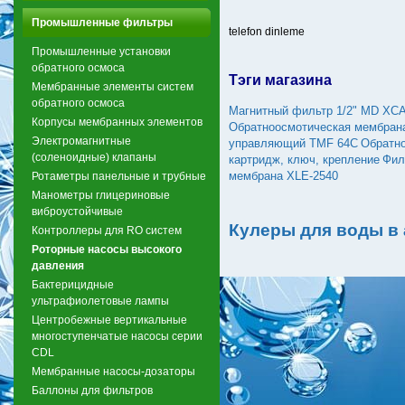
Промышленные фильтры
telefon dinleme
Промышленные установки
обратного осмоса
Тэги магазина
Мембранные элементы систем
обратного осмоса
Магнитный фильтр 1/2" MD XCA
Корпусы мембранных элементов
Обратноосмотическая мембран
Электромагнитные
управляющий TMF 64C
Обратн
(соленоидные) клапаны
картридж, ключ, крепление
Фил
мембрана XLE-2540
Ротаметры панельные и трубные
Манометры глицериновые
виброустойчивые
Кулеры для воды в
Контроллеры для RO систем
Роторные насосы высокого
давления
Бактерицидные
ультрафиолетовые лампы
Центробежные вертикальные
многоступенчатые насосы серии
CDL
Мембранные насосы-дозаторы
Баллоны для фильтров