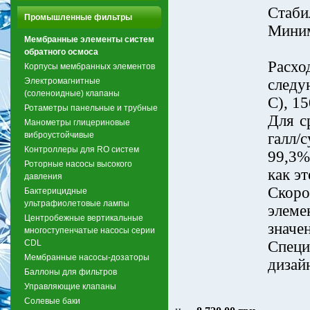
Стаби
Промышленные фильтры
Миним
Мембранные элементы систем
обратного осмоса
Расх
Корпусы мембранных элементов
Электромагнитные
следу
(соленоидные) клапаны
С), 15
Ротаметры панельные и трубные
Для с
Манометры глицериновые
виброустойчивые
галл/
Контроллеры для RO систем
99,3%
Роторные насосы высокого
как э
давления
Скор
Бактерицидные
ультрафиолетовые лампы
элем
Центробежные вертикальные
значе
многоступенчатые насосы серии
CDL
Спец
Мембранные насосы-дозаторы
дизай
Баллоны для фильтров
Управляющие клапаны
Солевые баки