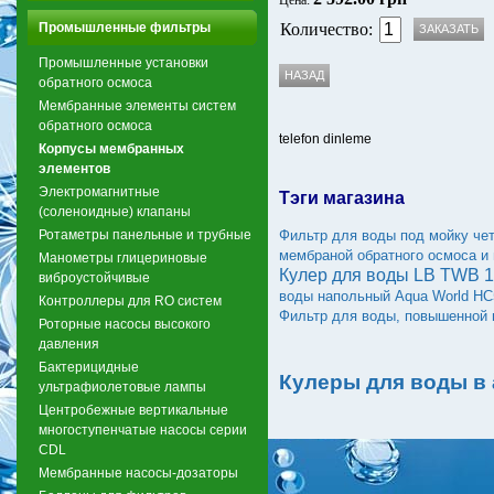
Цена:
Промышленные фильтры
Количество:
Промышленные установки
обратного осмоса
Мембранные элементы систем
обратного осмоса
telefon dinleme
Корпусы мембранных
элементов
Электромагнитные
Тэги магазина
(соленоидные) клапаны
Ротаметры панельные и трубные
Фильтр для воды под мойку че
мембраной обратного осмоса и
Манометры глицериновые
Кулер для воды LB TWB 1
виброустойчивые
воды напольный Aqua World HC
Контроллеры для RO систем
Фильтр для воды, повышенной 
Роторные насосы высокого
давления
Бактерицидные
Кулеры для воды в
ультрафиолетовые лампы
Центробежные вертикальные
многоступенчатые насосы серии
CDL
Мембранные насосы-дозаторы