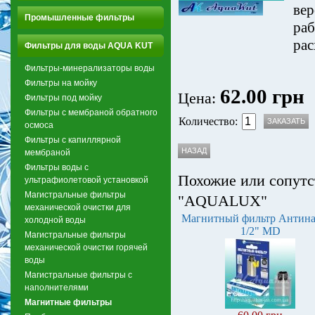
вер
Промышленные фильтры
раб
рас
Фильтры для воды AQUA KUT
Фильтры-минерализаторы воды
Фильтры на мойку
62.00 грн
Цена:
Фильтры под мойку
Фильтры с мембраной обратного
Количество:
осмоса
Фильтры с капиллярной
мембраной
Фильтры воды с
Похожие или сопутс
ультрафиолетовой установкой
Магистральные фильтры
"AQUALUX"
механической очистки для
Магнитный фильтр Антин
холодной воды
1/2" MD
Магистральные фильтры
механической очистки горячей
воды
Магистральные фильтры с
наполнителями
Магнитные фильтры