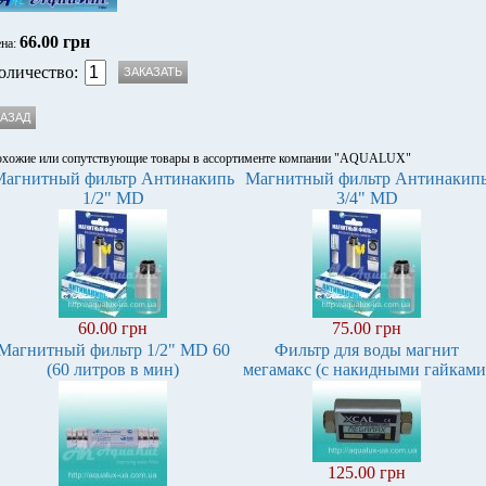
66.00 грн
на:
оличество:
хожие или сопутствующие товары в ассортименте компании "AQUALUX"
Магнитный фильтр Антинакипь
Магнитный фильтр Антинакип
1/2" MD
3/4" MD
60.00 грн
75.00 грн
Магнитный фильтр 1/2" MD 60
Фильтр для воды магнит
(60 литров в мин)
мегамакс (с накидными гайками
125.00 грн