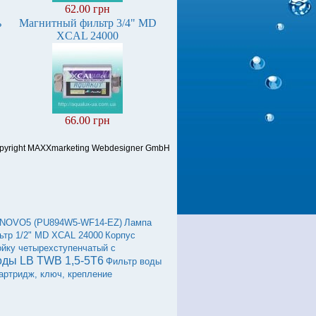
62.00 грн
ь
Магнитный фильтр 3/4" MD
XCAL 24000
66.00 грн
pyright MAXXmarketing Webdesigner GmbH
L NOVO5 (PU894W5-WF14-EZ)
Лампа
ьтр 1/2" MD XCAL 24000
Корпус
ойку четырехступенчатый с
оды LB TWB 1,5-5Т6
Фильтр воды
картридж, ключ, крепление