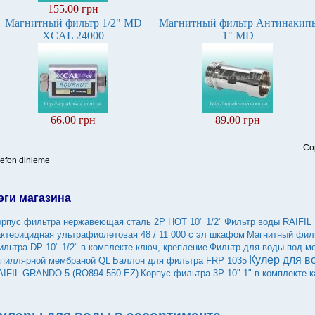
155.00 грн
Магнитный фильтр 1/2" MD
Магнитный фильтр Антинакип
XCAL 24000
1" MD
66.00 грн
89.00 грн
Co
lefon dinleme
эги магазина
орпус фильтра нержавеющая сталь 2Р HOT 10" 1/2"
Фильтр воды RAIFI
актерицидная ультрафиолетовая 48 / 11 000 с эл шкафом
Магнитный фил
ильтра DP 10" 1/2" в комплекте ключ, крепление
Фильтр для воды под м
Кулер для в
апиллярной мембраной QL
Баллон для фильтра FRP 1035
AIFIL GRANDO 5 (RO894-550-EZ)
Корпус фильтра 3Р 10" 1" в комплекте 