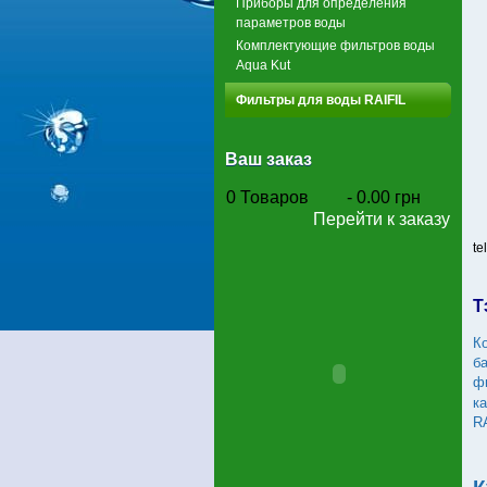
Приборы для определения
параметров воды
Комплектующие фильтров воды
Aqua Kut
Фильтры для воды RAIFIL
Ваш заказ
0
Товаров
-
0.00 грн
Перейти к заказу
te
Т
К
б
ф
к
R