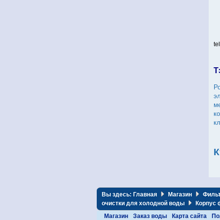
te
Т
Р
э
м
к
к
К
Вы здесь:
Главная
Магазин
Филь
очистки для холодной воды
Корпус ф
Магазин
Заказ воды
Карта сайта
По