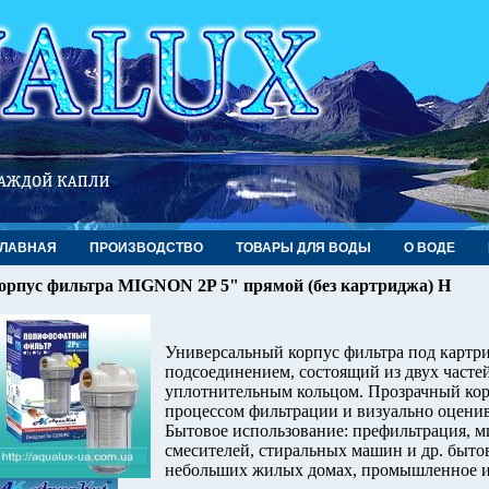
ГЛАВНАЯ
ПРОИЗВОДСТВО
ТОВАРЫ ДЛЯ ВОДЫ
О ВОДЕ
орпус фильтра MIGNON 2P 5" прямой (без картриджа) Н
Универсальный корпус фильтра под картр
подсоединением, состоящий из двух частей
уплотнительным кольцом. Прозрачный корп
процессом фильтрации и визуально оценива
Бытовое использование: префильтрация, м
смесителей, стиральных машин и др. быто
небольших жилых домах, промышленное и