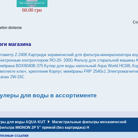
60.00 грн
Co
lefon dinleme
эги магазина
отаметр Z-240К
Картридж керамический для фильтра-минерализатора во
лектронным контроллером RO-20- 200G
Фильтр для стиральной машины
ембрана BDX8040B-375
Кулер для воды напольный Aqua World HC68L
Ко
омплекте ключ, крепление
Корпус мембраны FRP 2540х1
Электромагнитн
лапан 2W-15C
улеры для воды в ассортименте
тры для воды AQUA KUT
Магистральные фильтры механической
ильтра MIGNON 2P 5" прямой (без картриджа) Н
лезные ссылки