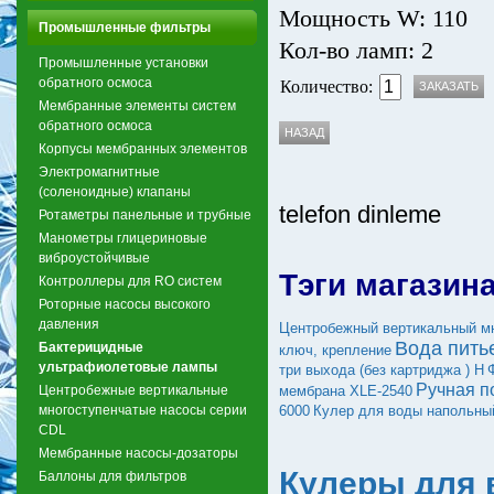
Мощность W: 110
Промышленные фильтры
Кол-во ламп: 2
Промышленные установки
обратного осмоса
Количество:
Мембранные элементы систем
обратного осмоса
Корпусы мембранных элементов
Электромагнитные
(соленоидные) клапаны
telefon dinleme
Ротаметры панельные и трубные
Манометры глицериновые
виброустойчивые
Тэги магазин
Контроллеры для RO систем
Роторные насосы высокого
давления
Центробежный вертикальный мн
Вода пить
Бактерицидные
ключ, крепление
ультрафиолетовые лампы
три выхода (без картриджа ) H
Ручная п
Центробежные вертикальные
мембрана XLE-2540
многоступенчатые насосы серии
6000
Кулер для воды напольны
CDL
Мембранные насосы-дозаторы
Кулеры для 
Баллоны для фильтров