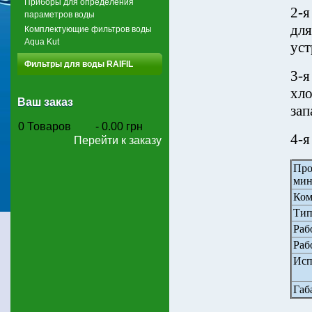
Приборы для определения
2-я
параметров воды
для
Комплектующие фильтров воды
Aqua Kut
уст
Фильтры для воды RAIFIL
3-я
хло
Ваш заказ
зап
0
Товаров
-
0.00 грн
4-я
Перейти к заказу
Про
мин
Ком
Тип
Раб
Раб
Исп
Габ