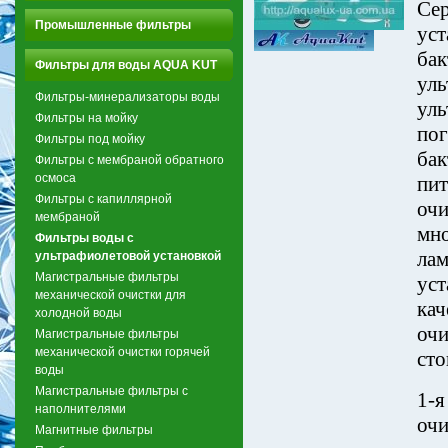
Сер
Промышленные фильтры
уст
бак
Фильтры для воды AQUA KUT
уль
Фильтры-минерализаторы воды
уль
Фильтры на мойку
пог
Фильтры под мойку
бак
Фильтры с мембраной обратного
осмоса
пит
Фильтры с капиллярной
очи
мембраной
мно
Фильтры воды с
лам
ультрафиолетовой установкой
Магистральные фильтры
уст
механической очистки для
кач
холодной воды
очи
Магистральные фильтры
механической очистки горячей
сто
воды
Магистральные фильтры с
1-я
наполнителями
очи
Магнитные фильтры