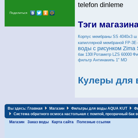
telefon dinleme
Поделиться
Тэги магазин
Корпус мембраны SS 4040х3 ш
капиллярной мембраной FP-3E
воды с рисунком Zima
бак 130l
Ротаметр LZS 60000
Фи
фильтр Антинакипь 1" MD
Кулеры для 
Вы здесь:
Главная
Магазин
Фильтры для воды AQUA KUT
Ф
Система обратного осмоса настольная с помпой, прозрачный бак 
Магазин
Заказ воды
Карта сайта
Полезные ссылки