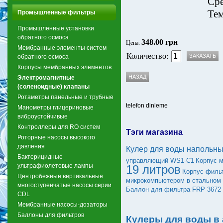
Сре
Тем
Промышленные фильтры
Промышленные установки
обратного осмоса
348.00 грн
Цена:
Мембранные элементы систем
Количество:
обратного осмоса
Корпусы мембранных элементов
Электромагнитные
(соленоидные) клапаны
Ротаметры панельные и трубные
telefon dinleme
Манометры глицериновые
виброустойчивые
Контроллеры для RO систем
Тэги магазина
Роторные насосы высокого
давления
Кулер для воды напольны
Бактерицидные
управляющий WS1-C1
Корпус 
ультрафиолетовые лампы
19 литров
Корпус фильт
Центробежные вертикальные
микрокомпьютером в стальном 
многоступенчатые насосы серии
Баллон для фильтра FRP 3672
CDL
Мембранные насосы-дозаторы
Баллоны для фильтров
Кулеры для воды в