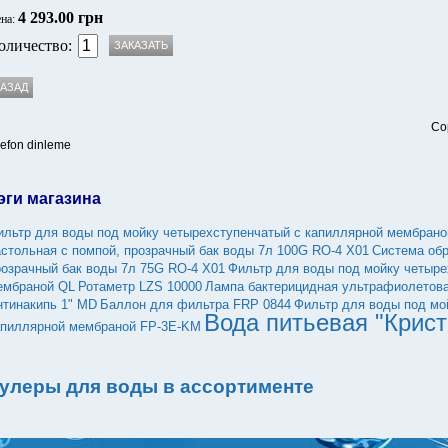
4 293.00 грн
на:
оличество:
Co
lefon dinleme
эги магазина
ильтр для воды под мойку четырехступенчатый с капиллярной мембран
астольная с помпой, прозрачный бак воды 7л 100G RO-4 X01
Система обр
розрачный бак воды 7л 75G RO-4 X01
Фильтр для воды под мойку четыре
ембраной QL
Ротаметр LZS 10000
Лампа бактерицидная ультрафиолетовая
нтинакипь 1" MD
Баллон для фильтра FRP 0844
Фильтр для воды под мо
Вода питьевая "Крист
апиллярной мембраной FP-3E-KМ
улеры для воды в ассортименте