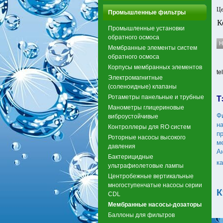
Це
Промышленные фильтры
К
Промышленные установки
обратного осмоса
Мембранные элементы систем
обратного осмоса
Корпусы мембранных элементов
te
Электромагнитные
(соленоидные) клапаны
Ротаметры панельные и трубные
Т
Манометры глицериновые
Ф
виброустойчивые
н
Контроллеры для RO систем
п
Роторные насосы высокого
м
давления
А
Бактерицидные
к
ультрафиолетовые лампы
Центробежные вертикальные
многоступенчатые насосы серии
К
CDL
Мембранные насосы-дозаторы
Баллоны для фильтров