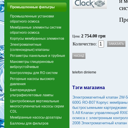
и
м
сис
Промышленные фильтры
Промышленные установки
Про
обратного осмоса
Мембранные элементы систем
обратного осмоса
2 754.00 грн
Цена:
Корпусы мембранных элементов
Количество:
Электромагнитные
(соленоидные) клапаны
Ротаметры панельные и трубные
Манометры глицериновые
виброустойчивые
telefon dinleme
Контроллеры для RO систем
Роторные насосы высокого
давления
Тэги магазина
Бактерицидные
ультрафиолетовые лампы
Электромагнитный клапан 2W-
Центробежные вертикальные
600G RO-B07
Корпус мембраны
многоступенчатые насосы серии
быстросъемными картриджами 
CDL
5 А8
Клапан управляющий RX6
Мембранные насосы-дозаторы
осмоса с электронным контрол
2008
Электромагнитный клапан
Баллоны для фильтров