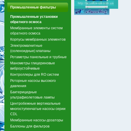
Промышленные фильтры
Промышленные установки
обратного осмоса
Мембранные элементы систем
обратного осмоса
Корпусы мембранных элементов
Электромагнитные
(соленоидные) клапаны
Ротаметры панельные и трубные
Манометры глицериновые
виброустойчивые
Контроллеры для RO систем
Роторные насосы высокого
давления
Бактерицидные
ультрафиолетовые лампы
Центробежные вертикальные
многоступенчатые насосы серии
CDL
Мембранные насосы-дозаторы
Баллоны для фильтров