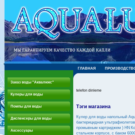
ГЛАВНАЯ
ПРОИЗВОДСТВ
Заказ воды "Аквалюкс"
telefon dinleme
Кулеры для воды
Тэги магазина
Помпы для воды
Кулер для воды напольный Aqu
Диспенсеры для воды
бактерицидная ультрафиолетова
промывным картриджем ) HN
К
Аксессуары
стальном корпусе, с баком 60