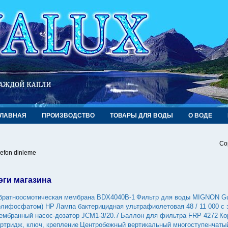
ГЛАВНАЯ
ПРОИЗВОДСТВО
ТОВАРЫ ДЛЯ ВОДЫ
О ВОДЕ
Co
lefon dinleme
эги магазина
братноосмотическая мембрана BDX4040B-1
Фильтр для воды MIGNON Gus
олифосфатом) HP
Лампа бактерицидная ультрафиолетовая 48 / 11 000 с
ембранный насос-дозатор JCM1-3/20.7
Баллон для фильтра FRP 4272
Ко
артридж, ключ, крепление
Центробежный вертикальный многоступенчатый