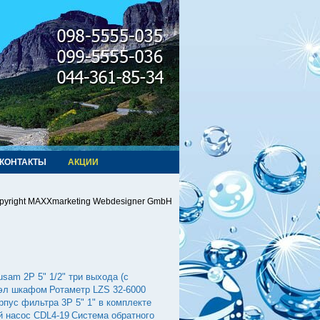
КОНТАКТЫ
АКЦИИ
pyright MAXXmarketing Webdesigner GmbH
am 2P 5" 1/2" три выхода (c
 эл шкафом
Ротаметр LZS 32-6000
рпус фильтра 3Р 5" 1" в комплекте
 насос CDL4-19
Система обратного