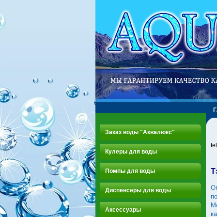
Заказ воды "Аквалюкс"
te
Кулеры для воды
Т
Помпы для воды
О
Диспенсеры для воды
п
М
Аксессуары
к