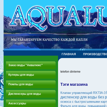
ГЛАВНАЯ
ПРОИЗВОДСТВ
Заказ воды "Аквалюкс"
telefon dinleme
Кулеры для воды
Тэги магазина
Помпы для воды
Клапан управляющий RX73A-3
Диспенсеры для воды
диспенсер для воды без 
осмоса с быстросъемными кар
Аксессуары
Фильтр для воды, повышенной 