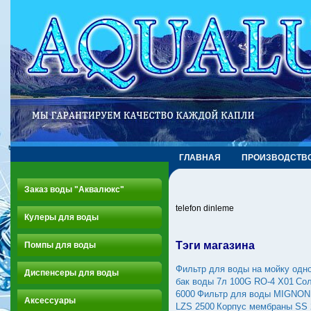
ГЛАВНАЯ
ПРОИЗВОДСТВ
Заказ воды "Аквалюкс"
telefon dinleme
Кулеры для воды
Тэги магазина
Помпы для воды
Фильтр для воды на мойку одн
Диспенсеры для воды
бак воды 7л 100G RO-4 X01
Сол
6000
Фильтр для воды MIGNON 2
Аксессуары
LZS 2500
Корпус мембраны SS 