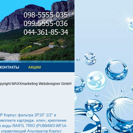
КОНТАКТЫ
АКЦИИ
pyright MAXXmarketing Webdesigner GmbH
HP
Корпус фильтра 2Р10" 1/2" в
комплекте картридж, ключ, крепление
р воды RAIFIL TRIO (PU894W3-WF14-
 управляющий Альтератор
Корпус