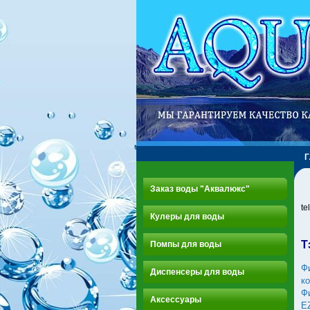
Заказ воды "Аквалюкс"
te
Кулеры для воды
Т
Помпы для воды
Ф
Диспенсеры для воды
к
Ф
Аксессуары
E