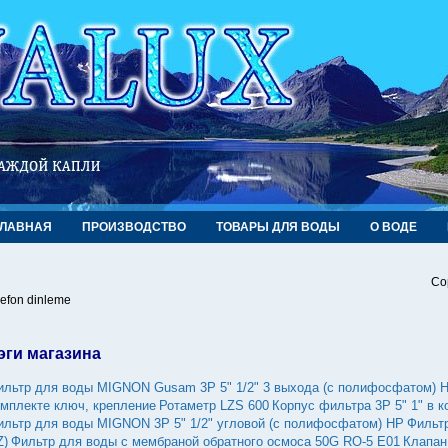
ГЛАВНАЯ
ПРОИЗВОДСТВО
ТОВАРЫ ДЛЯ ВОДЫ
О ВОДЕ
Co
lefon dinleme
эги магазина
ильтр для воды MIGNON Gusam 3P 5" 1/2" 3 выхода (с полифосфатом) 
омплекте ключ, крепление
Ротаметр LZS 600
Корпус фильтра 3Р 5" 1" в 
ильтр для воды MIGNON 3P 5" 1/2" угловой (с полифосфатом) НP
Фильт
Z)
Фильтр для воды с мембраной обратного осмоса 50G RO-5 Е01
Клапан