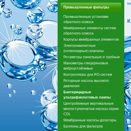
м
Промышленные фильтры
Промышленные установки
К
обратного осмоса
Мембранные элементы систем
обратного осмоса
Корпусы мембранных элементов
Электромагнитные
(соленоидные) клапаны
Ротаметры панельные и трубные
Манометры глицериновые
виброустойчивые
Контроллеры для RO систем
Роторные насосы высокого
давления
Бактерицидные
ультрафиолетовые лампы
Центробежные вертикальные
многоступенчатые насосы серии
CDL
Мембранные насосы-дозаторы
Баллоны для фильтров