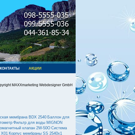
КОНТАКТЫ
АКЦИИ
pyright MAXXmarketing Webdesigner GmbH
ская мембрана BDX 2540
Баллон для
ктометр
Фильтр для воды MIGNON
омагнитный клапан 2W-50O
Система
 X01
Корпус мембраны SS 2540х1