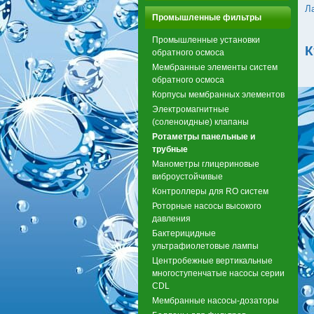
Л
Промышленные фильтры
Промышленные установки
К
обратного осмоса
Мембранные элементы систем
обратного осмоса
Корпусы мембранных элементов
Электромагнитные
(соленоидные) клапаны
Ротаметры панельные и
трубные
Манометры глицериновые
виброустойчивые
Контроллеры для RO систем
Роторные насосы высокого
давления
Бактерицидные
ультрафиолетовые лампы
Центробежные вертикальные
многоступенчатые насосы серии
CDL
Мембранные насосы-дозаторы