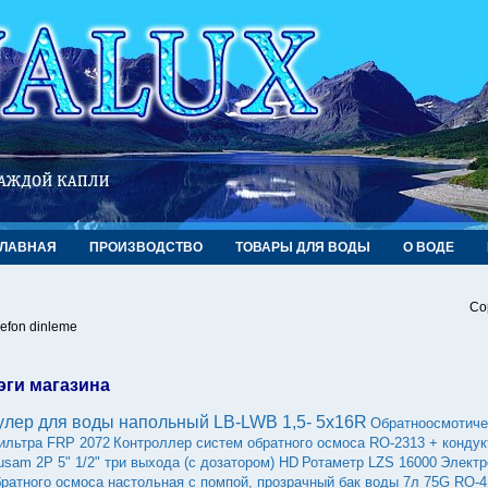
ГЛАВНАЯ
ПРОИЗВОДСТВО
ТОВАРЫ ДЛЯ ВОДЫ
О ВОДЕ
Co
lefon dinleme
эги магазина
улер для воды напольный LB-LWB 1,5- 5x16R
Обратноосмотиче
ильтра FRP 2072
Контроллер систем обратного осмоса RO-2313 + конду
usam 2P 5" 1/2" три выхода (с дозатором) HD
Ротаметр LZS 16000
Электр
братного осмоса настольная с помпой, прозрачный бак воды 7л 75G RO-4