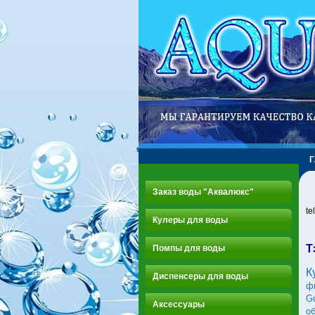
Заказ воды "Аквалюкс"
te
Кулеры для воды
Т
Помпы для воды
К
Диспенсеры для воды
ф
G
Аксессуары
о