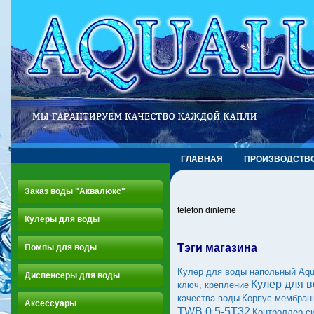
ГЛАВНАЯ
ПРОИЗВОДСТВ
Заказ воды "Аквалюкс"
telefon dinleme
Кулеры для воды
Тэги магазина
Помпы для воды
Кулер для воды напольный Aq
Диспенсеры для воды
Кулер для 
ключ, крепление
качества воды
Корпус мембран
Аксессуары
TWB 0,5-5Т32
Контроллер с