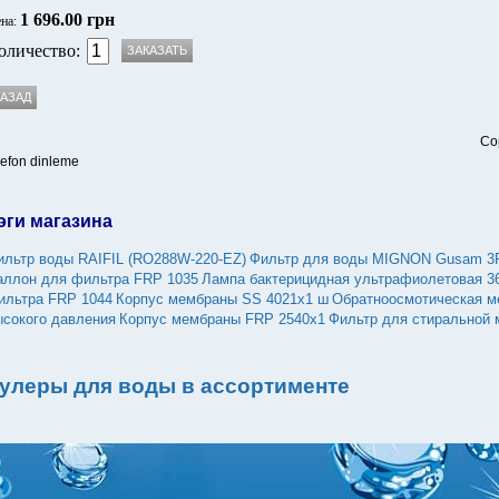
1 696.00 грн
на:
оличество:
Co
lefon dinleme
эги магазина
ильтр воды RAIFIL (RO288W-220-EZ)
Фильтр для воды MIGNON Gusam 3P 5
аллон для фильтра FRP 1035
Лампа бактерицидная ультрафиолетовая 36
ильтра FRP 1044
Корпус мембраны SS 4021х1 ш
Обратноосмотическая м
ысокого давления
Корпус мембраны FRP 2540х1
Фильтр для стиральной
улеры для воды в ассортименте