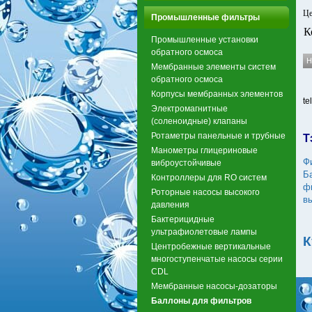
Це
Промышленные фильтры
К
Промышленные установки
обратного осмоса
Мембранные элементы систем
обратного осмоса
Корпусы мембранных элементов
te
Электромагнитные
(соленоидные) клапаны
Ротаметры панельные и трубные
Т
Манометры глицериновые
Ф
виброустойчивые
Б
Контроллеры для RO систем
ф
Роторные насосы высокого
в
давления
Бактерицидные
ультрафиолетовые лампы
К
Центробежные вертикальные
многоступенчатые насосы серии
CDL
Мембранные насосы-дозаторы
Баллоны для фильтров