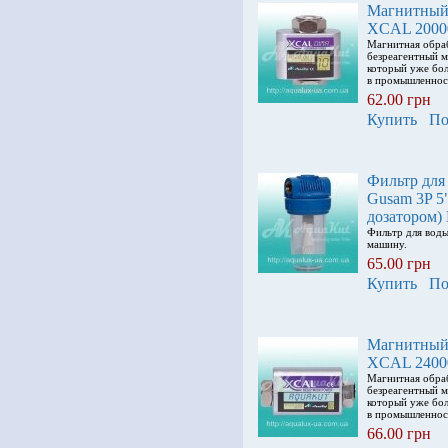
Магнитный
XCAL 2000
Магнитная обра
безреагентный м
который уже бол
в промышленнос
62.00 грн
Купить
По
Фильтр дл
Gusam 3P 5"
дозатором)
Фильтр для вод
машину.
65.00 грн
Купить
По
Магнитный
XCAL 2400
Магнитная обра
безреагентный м
который уже бол
в промышленнос
66.00 грн