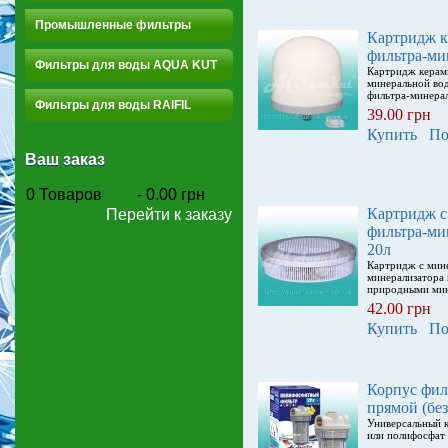
Промышленные фильтры
Картридж к
фильтра-ми
Фильтры для воды AQUA KUT
Картридж керам
минеральной вод
фильтра-минерал
Фильтры для воды RAIFIL
39.00 грн
Купить
По
Ваш заказ
0
Товаров
-
0.00 грн
Картридж с
Перейти к заказу
фильтра-ми
20л
Картридж с мин
минерализатора 
природными мин
42.00 грн
Купить
По
Корпус фи
прямой (бе
Универсальный 
или полифосфат