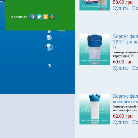
58.00 грн
Купить
По
Поделиться
Корпус фи
3P 5" три в
H
Универсальный к
картриджа) H
60.00 грн
Купить
По
Корпус филь
комплекте 
Универсальный 
или полифосфат
62.00 грн
Купить
По