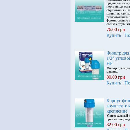
предназначены д
постоянных маг
образования и 
накипи на стенк
теплообменных 
формированию з
стенках труб, з
76.00 грн
Купить
По
Фильтр дл
1/2" углово
НP
Фильтр для вод
машину.
80.00 грн
Купить
По
Корпус филь
комплекте 
крепление
Универсальный к
прямым подсоед
82.00 грн