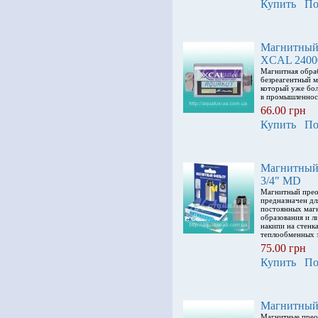
Купить
По
Магнитный
XCAL 2400
Магнитная обра
безреагентный м
который уже бол
в промышленнос
66.00 грн
Купить
По
Магнитный
3/4" MD
Магнитный пре
предназначен дл
постоянных маг
образования и 
накипи на стенк
теплообменных 
75.00 грн
Купить
По
Магнитный 
Магнитные прео