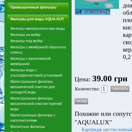
диа
Промышленные фильтры
обл
пло
Фильтры для воды AQUA KUT
кис
Фильтры-минерализаторы воды
кар
Фильтры на мойку
ско
Фильтры под мойку
Фильтры с мембраной обратного
кер
осмоса
0,2
Фильтры с капиллярной
мембраной
Фильтры воды с
ультрафиолетовой установкой
39.00 грн
Цена:
Магистральные фильтры
механической очистки для
Количество:
холодной воды
Магистральные фильтры
механической очистки горячей
воды
Похожие или сопутс
Магистральные фильтры с
наполнителями
"AQUALUX"
Магнитные фильтры
Картридж шестислойный