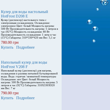
Кулер для воды настольный
HotFrost D208 E
Кулер (диспенсер) настольного типа с
электронным охлаждением. Охлаждение:
электронное Цвет: белый Мощность нагрева:
500 Вт Производительность нагрева: 5 литров в
час (92°С) Мощность охлаждения: 80 Вт
Производительность охлаждения: 1 литр в час
(15°С) Габариты: 310*330*420 мм Вес: 5,1 кг
780.00 грн
Купить
Подробнее
Напольный кулер для воды
HotFrost V208 F
Напольный кулер (диспенсер) для нагрева,
охлаждения и разлива питьевой бутылированой
воды. Вода: горячая / комнатной температуры
Охлаждение: нет Цвет: белый Мощность
нагрева: 500 Вт Производительность нагрева: 5
литров в час (92°С) Габариты: 310X330X920
мм Вес: 7 кг
790.00 грн
Купить
Подробнее