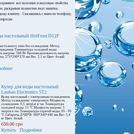
 сохраняют все полезные и вкусовые свойства
фе, раскрывая полностью вкус напитка.
ому клиенту . Связавшись с нами по телефону,
опросам.
ды настольный HotFrost D12F
настольного типа без охлаждения. Метод
хлаждения Температура холодной воды:
ь нагрева: 500 Вт Производительность нагрева:
иты: 275*290*370 мм Вес: 2,1 кг Цвет: белый
робнее
Кулер для воды настольный
Lanbao Electronics 5T2
Кулер настольный с электронным охлаждением.
Метод охлаждения: электронное Мощность
охлаждения: 0,5 литр(а) в час Температура
холодной воды: 15 °С Мощность нагрева: 5
литров в час Температура горячей воды: 85 - 95
°С Габариты Д*Ш*В: 360*340*440 мм Вес: 5,4
кг Цвет: белый
650.00 грн
Купить
Подробнее