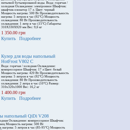
питьевой бутылированой воды. Вода: горячая /
холодная Охлаждение: электронное Шкафчик:
шкафчик-озонатор 17 л. Цвет: черный
Мощность нагрева: 500 Вт Производительность
нагрева: 5 литров в час (92°С) Мощность
охлаждения: 80 Вт Производительность
охлаждения: 1 литр в час (15°С) Габариты:
310X330X920 мм Вес: 9,6 кг
1 350.00 грн
Купить
Подробнее
Кулер для воды напольный
HotFrost V802 С
Вода: горячая / холодная Охлаждение:
компрессорное Шкафчик: 17 л Цвет: белый
Мощность нагрева: 420 Вт Производительность
нагрева: 5 литров в час (92°С) Мощность
охлаждения: 80 Вт Производительность
охлаждения: 2 литра в час (10°С) Размер:
310x320x1000 Вес: 16,2 кг
1 400.00 грн
Купить
Подробнее
ды напольный QiDi V208
олодная Охлаждение: компрессорное Шкафчик:
янец Мощность нагрева: 500 Вт
 нагрева: 5 литров в час (85-95°С) Мощность