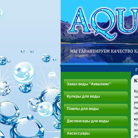
К
Заказ воды "Аквалюкс"
Ку
Кулеры для воды
эл
ре
бы
Помпы для воды
об
ку
Диспенсеры для воды
бу
по
Аксессуары
до