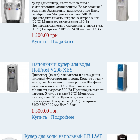
Кулер (диспенсер) настольного типа с
компрессорным охлаждением. Вода: горячая /
холодная Охлаждение: компрессорное Цвет:
серебристый Мощность нагрева: 500 Вт
Производительность нагрева: 5 литров в час
(92°С) Мощность охлаждения: 100 Вт
Производительность охлаждения: 2 литра в час
(10°С) Габариты: 310*330*420 мм Вес: 12,3 кг
1 200.00 грн
Купить
Подробнее
Напольный кулер для воды
HotFrost V208 XES
Диспенсер (кулер) для нагрева и охлаждения
питьевой бутылированой воды. Вода: горячая /
холодная Охлаждение: электронное Шкафчик:
шкафчик-озонатор 17 л. Цвет: металлик
Мощность нагрева: 500 Вт Производительность
нагрева: 5 литров в час (92°С) Мощность
охлаждения: 80 Вт Производительность
охлаждения: 1 литр в час (15°С) Габариты:
310X330X920 мм Вес: 9,6 кг
1 300.00 грн
Купить
Подробнее
Кулер для воды напольный LB LWB