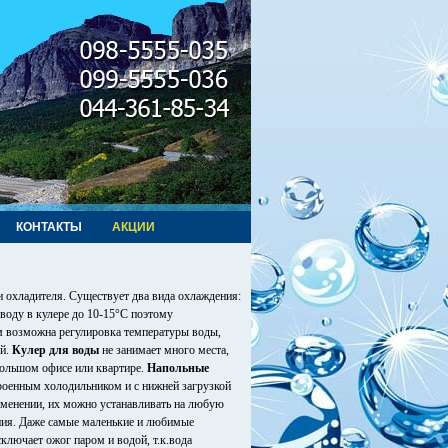
КОНТАКТЫ
АКЦИИ
и охладителя. Существует два вида охлаждения:
воду в кулере до 10-15°С поэтому
ем возможна регулировка температуры воды,
ей.
Кулер для воды
не занимает много места,
ебольшом офисе или квартире.
Напольные
троенным холодильником и с нижней загрузкой
именении, их можно устанавливать на любую
ения. Даже самые маленькие и любимые
ключает ожог паром и водой, т.к.вода