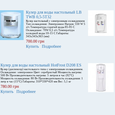
Кулер для воды настольный LB
TWB 0,5-5Т32
Кулер настольный с электронным охлаждением
Тип охлаждения: Электронное Нагрев: 550 W 5
л/ч Температура горячей воды 85-95 С
Охлаждение: 70W 0,5 л/ч Температура
холодной воды 10-15 С Габариты:
343x343x363 (мм)
700.00 грн
Купить
Подробнее
Кулер для воды настольный HotFrost D208 ES
Кулер (диспенсер) настольного типа с электронным охлаждением.
Охлаждение: электронное Цвет: серебристый Мощность нагрева:
500 Вт Производительность нагрева: 5 литров в час (92°С)
Мощность охлаждения: 80 Вт Производительность охлаждения: 1
литр в час (15°С) Габариты: 310*330*420 мм Вес: 5,1 кг
780.00 грн
Купить
Подробнее