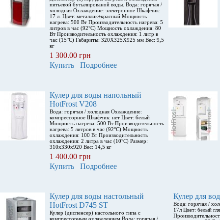
питьевой бутылированой воды. Вода: горячая /
холодная Охлаждение: электронное Шкафчик:
17 л. Цвет: металлик+красный Мощность
нагрева: 500 Вт Производительность нагрева: 5
литров в час (92°С) Мощность охлаждения: 80
Вт Производительность охлаждения: 1 литр в
час (15°С) Габариты: 320X325X925 мм Вес: 9,5
кг
1 300.00 грн
Купить
Подробнее
Кулер для воды напольный
HotFrost V208
Вода: горячая / холодная Охлаждение:
компрессорное Шкафчик: нет Цвет: белый
Мощность нагрева: 500 Вт Производительность
нагрева: 5 литров в час (92°С) Мощность
охлаждения: 100 Вт Производительность
охлаждения: 2 литра в час (10°С) Размер:
310x330x920 Вес: 14,5 кг
1 400.00 грн
Купить
Подробнее
Кулер для воды настольный
Кулер для во
HotFrost D745 ST
Вода: горячая / х
17л Цвет: белый гл
Кулер (диспенсер) настольного типа с
Производительность
компрессорным охлаждением Вода: горячая /