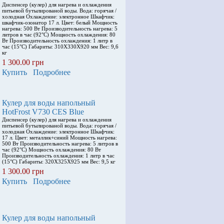
Диспенсер (кулер) для нагрева и охлаждения
питьевой бутылированой воды. Вода: горячая /
холодная Охлаждение: электронное Шкафчик:
шкафчик-озонатор 17 л. Цвет: белый Мощность
нагрева: 500 Вт Производительность нагрева: 5
литров в час (92°С) Мощность охлаждения: 80
Вт Производительность охлаждения: 1 литр в
час (15°С) Габариты: 310X330X920 мм Вес: 9,6
кг
1 300.00 грн
Купить
Подробнее
Кулер для воды напольный
HotFrost V730 CES Blue
Диспенсер (кулер) для нагрева и охлаждения
питьевой бутылированой воды. Вода: горячая /
холодная Охлаждение: электронное Шкафчик:
17 л. Цвет: металлик+синий Мощность нагрева:
500 Вт Производительность нагрева: 5 литров в
час (92°С) Мощность охлаждения: 80 Вт
Производительность охлаждения: 1 литр в час
(15°С) Габариты: 320X325X925 мм Вес: 9,5 кг
1 300.00 грн
Купить
Подробнее
Кулер для воды напольный