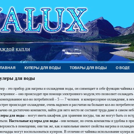
ГЛАВНАЯ
КУЛЕРЫ ДЛЯ ВОДЫ
ТОВАРЫ ДЛЯ ВОДЫ
О ВОДЕ
улеры для воды
лер - это прибор для нагрева и охлаждения воды, он совмещает в себе функции чайника 
ектронное – оно происходит при помощи электронного модуля,что позволяет охлаждать 
комендованное кол-во потребителей – 5 — 7 человек и компрессорное охлаждение, в н
стрее происходит охлаждение, очень надежен и рассчитан на большее кол-во потребител
ычно он достаточно компактен, найти для него место не составит труда даже в самом н
леры для воды
– могут иметь шкафчик для хранения посуды, так же могут быть со вс
тыли.
Настольные кулеры для воды
- они меньше, но очень компактны и удобны в пр
верхность в помещении, они так же, как и напольные имеют свойства нагрева и охлажд
мочадцы могут воспользоваться кулером. В отличии от чайника использование кулера ис