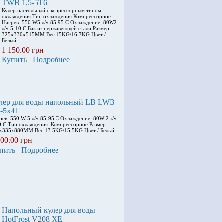
TWB 1,5-5Т6
Кулер настольный с копрессорным типом
охлаждения Тип охлаждения:Компрессорное
Нагрев: 550 W5 л/ч 85-95 С Охлаждение: 80W2
л/ч 5-10 С Бак из нержавеющей стали Размер
325x330x515MM Вес 15KG/16.7KG Цвет /
Белый
1 150.00 грн
Купить
Подробнее
лер для воды напольный LB LWB
5-5x41
рев: 550 W 5 л/ч 85-95 С Охлаждение: 80W 2 л/ч
0 С Тип охлаждения: Компрессорное Размер
x335x880MM Вес 13.5KG/15.5KG Цвет / Белый
200.00 грн
пить
Подробнее
Напольный кулер для воды
HotFrost V208 XE