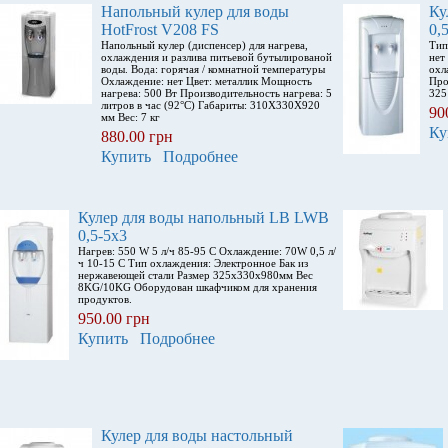
Напольный кулер для воды
Ку
HotFrost V208 FS
0,
Напольный кулер (диспенсер) для нагрева,
Тип
охлаждения и разлива питьевой бутылированой
нет
воды. Вода: горячая / комнатной температуры
охл
Охлаждение: нет Цвет: металлик Мощность
Про
нагрева: 500 Вт Производительность нагрева: 5
325
литров в час (92°С) Габариты: 310X330X920
90
мм Вес: 7 кг
Ку
880.00 грн
Купить
Подробнее
Кулер для воды напольный LB LWB
0,5-5x3
Нагрев: 550 W 5 л/ч 85-95 С Охлаждение: 70W 0,5 л/
ч 10-15 С Тип охлаждения: Электронное Бак из
нержавеющей стали Размер 325х330х980мм Вес
8KG/10KG Оборудован шкафчиком для хранения
продуктов.
950.00 грн
Купить
Подробнее
Кулер для воды настольный