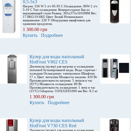
0,5-5x3
Нагрев: 550 W 5 л/ч 85-95 С Охлаждение: 80W 2 л/ч
5-10 С Тип охлаждения: Компрессорное Бак из
нержавеющей стали Размер: 365x375x1010MM Вес:
17.8KG/19.6KG Цвет: Белый Номинальное
напряжение: 220 V Оборудован шкафчиком для
хранения продуктов.
1 300.00 грн
Купить
Подробнее
Кулер для воды напольный
HotFrost V802 CES
Диспенсер (кулер) для нагрева и охлаждения
питьевой бутылированой воды. Вода: горячая /
холодная Охлаждение: электронное Шкафчик:
17 л. Цвет: металлик Мощность нагрева: 420 Вт
Производительность нагрева: 5 литров в час
(92°С) Мощность охлаждения: 80 Вт
Производительность охлаждения: 1 литр в час
(15°С) Габариты: 310X320X1000 мм Вес: 8.2 кг
1 300.00 грн
Купить
Подробнее
Кулер для воды напольный
HotFrost V730 CES Red
Диспенсер (кулер) для нагрева и охлаждения