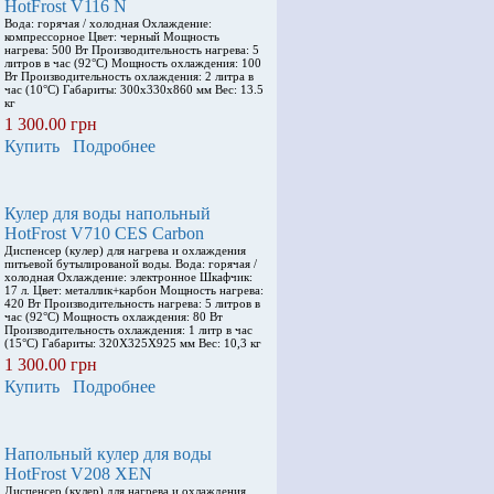
HotFrost V116 N
Вода: горячая / холодная Охлаждение:
компрессорное Цвет: черный Мощность
нагрева: 500 Вт Производительность нагрева: 5
литров в час (92°С) Мощность охлаждения: 100
Вт Производительность охлаждения: 2 литра в
час (10°С) Габариты: 300x330x860 мм Вес: 13.5
кг
1 300.00 грн
Купить
Подробнее
Кулер для воды напольный
HotFrost V710 CES Carbon
Диспенсер (кулер) для нагрева и охлаждения
питьевой бутылированой воды. Вода: горячая /
холодная Охлаждение: электронное Шкафчик:
17 л. Цвет: металлик+карбон Мощность нагрева:
420 Вт Производительность нагрева: 5 литров в
час (92°С) Мощность охлаждения: 80 Вт
Производительность охлаждения: 1 литр в час
(15°С) Габариты: 320X325X925 мм Вес: 10,3 кг
1 300.00 грн
Купить
Подробнее
Напольный кулер для воды
HotFrost V208 XEN
Диспенсер (кулер) для нагрева и охлаждения