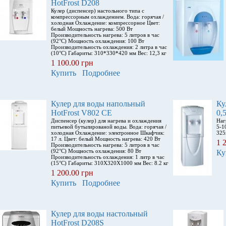
HotFrost D208
Кулер (диспенсер) настольного типа с
компрессорным охлаждением. Вода: горячая /
холодная Охлаждение: компрессорное Цвет:
белый Мощность нагрева: 500 Вт
Производительность нагрева: 5 литров в час
(92°С) Мощность охлаждения: 100 Вт
Производительность охлаждения: 2 литра в час
(10°С) Габариты: 310*330*420 мм Вес: 12,3 кг
1 100.00 грн
Купить
Подробнее
Кулер для воды напольный
Ку
HotFrost V802 CE
0,
Диспенсер (кулер) для нагрева и охлаждения
Наг
питьевой бутылированой воды. Вода: горячая /
5-1
холодная Охлаждение: электронное Шкафчик:
325
17 л. Цвет: белый Мощность нагрева: 420 Вт
1 
Производительность нагрева: 5 литров в час
(92°С) Мощность охлаждения: 80 Вт
Ку
Производительность охлаждения: 1 литр в час
(15°С) Габариты: 310X320X1000 мм Вес: 8.2 кг
1 200.00 грн
Купить
Подробнее
Кулер для воды настольный
HotFrost D208S