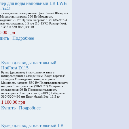
лер для воды напольный LB LWB
5-5x41
 охлаждения: электронное Цвет: белый Шкафчик:
 Мощность нагрева: 550 Вт Мощность
аждения: 70 Вт Произв. нагрева: 5 л/ч (85-95°C)
изв. охлаждения: 0.5 л/ч (10-15°C) Размер (мм):
 × 335 × 880 Вес (кг): 10
0.00 грн
пить
Подробнее
Кулер для воды настольный
HotFrost D115
Кулер (диспенсер) настольного типа с
компрессорным охлаждением. Вода: горячая/
холодная Охлаждение: компрессорное
Мощность нагрева: 550 Вт Производительность
нагрева: 5 литров в час (90-95°С) Мощность
охлаждения: 90 Вт Производительность
охлаждения: 2 литра в час (5-10°С) Габариты:
310*320*490 мм Цвет: белый Вес: 13,5 кг
1 100.00 грн
Купить
Подробнее
Кулер для воды настольный LB