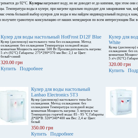
гревается до 92°С.
Кулеры
нагревают воду, но не доводят ее до кипения, при этом они
ды. Температура воды в кулере, при нагреве идеально подходит для заваривания чая, ко
нас очень большой выбор кулеров для воды и мы найдем индивидуальный подход к кажд
 получите грамотную консультацию от наших менеджеров по всем интересующим Вас в
Кулер для воды настольный HotFrost D12F Blue
Кулер для во
Кулер (диспенсер) настольного типа без охлаждения. Метод
White
охлаждения: без охлаждения Температура холодной воды:
Кулер (диспенсер) 
комнатная Мощность нагрева: 500 Вт Производительность нагрева:
охлаждения: без о
5 л/ч (92°С) Габариты: 275*290*370 мм Вес: 2,1 кг Цвет:
комнатная Мощност
белый+синий
5 л/ч (92°С) Габар
320.00 грн
320.00 грн
Купить
Подробнее
Купить
Под
Кулер для воды настольный
Lanbao Electronics 5T3
Кулер (диспенсер) настольного типа без
охлаждения. Метод охлаждения: без
охлаждения Температура холодной воды:
комнатная Мощность нагрева: 5 литров в час
Температура горячей воды: 85 - 95 °С Габариты
Д*Ш*В: 320*340*400 мм Вес: 2,4 кг Цвет:
белый
350.00 грн
Купить
Подробнее