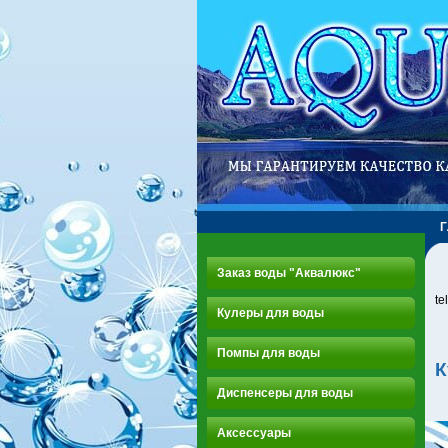
Заказ воды "Аквалюкс"
te
Кулеры для воды
Помпы для воды
К
Диспенсеры для воды
Аксессуары