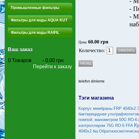
- М
- П
Промышленные фильтры
- М
Фильтры для воды AQUA KUT
наб
Фильтры для воды RAIFIL
60.00 грн
Цена:
Ваш заказ
Количество:
0
Товаров
-
0.00 грн
Перейти к заказу
telefon dinleme
Тэги магазина
Корпус мембраны FRP 4040х2
бактерицидная ультрафиолетова
помпой, манометром 50G RO-6 
К
контроллером 75G RO-5 FFA
4040х2 бш
Обратноосмотическ