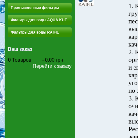
1. 
Промышленные фильтры
гру
пес
Фильтры для воды AQUA KUT
выс
Фильтры для воды RAIFIL
кар
кач
Ваш заказ
2. 
орг
0
Товаров
-
0.00 грн
Перейти к заказу
и е
кар
уго
но 
3. 
очи
кач
выс
Рес
зав