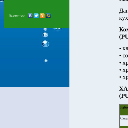
Дан
Поделиться
кух
Ко
(P
• к
• с
• х
• х
• х
ХА
(P
Рабо
Скор